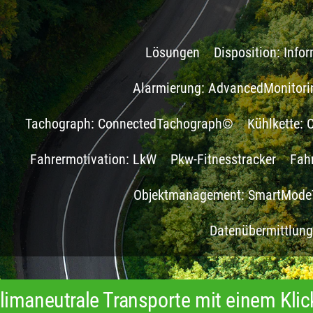
Lösungen
Disposition: Inf
Alarmierung: AdvancedMonitor
Tachograph: ConnectedTachograph©
Kühlkette:
Fahrermotivation: LkW
Pkw-Fitnesstracker
Fah
Objektmanagement: SmartMode
Datenübermittlun
limaneutrale Transporte mit einem Klic