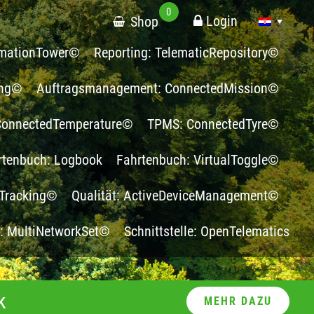
0
Login
Shop
ormationTower©
Reporting: TelematicRepository©
ing©
Auftragsmanagement: ConnectedMission©
 ConnectedTemperature©
TPMS: ConnectedTyre©
rtenbuch: Logbook
Fahrtenbuch: VirtualToggle©
Tracking©
Qualität: ActiveDeviceManagement©
g: MultiNetworkSet©
Schnittstelle: OpenTelematics
k
MEHR DAZU