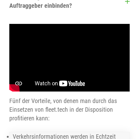
Über eine Suchfunktion rufen Sie gezielt einzelne
Bildschirmaufbau.
Auftraggeber einbinden?
Fahrzeuge, Flotten oder Details ab.
Ja. POI lassen sich importieren und gruppieren.
Über die ContractorAPP binden Sie zudem
Auftraggeber komfortabel ein.
Fünf der Vorteile, von denen man durch das
Einsetzen von fleet.tech in der Disposition
profitieren kann:
Verkehrsinformationen werden in Echtzeit