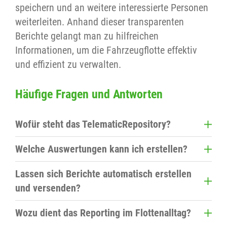
speichern und an weitere interessierte Personen
weiterleiten. Anhand dieser transparenten
Berichte gelangt man zu hilfreichen
Informationen, um die Fahrzeugflotte effektiv
und effizient zu verwalten.
Häufige Fragen und Antworten
Wofür steht das TelematicRepository?
Es ist das Reporting-Modul und erstellt
Welche Auswertungen kann ich erstellen?
transparente Berichte auf Basis der exakt
Unter anderem Zeitauswertungen,
erfassten Fahrzeug- und Fahrerdaten.
Lassen sich Berichte automatisch erstellen
Kilometerabrechnungen, Bewegungsberichte und
und versenden?
Fahrtenbuch-Übersichten. Auch der Vergleich
Ja. Berichte können täglich, wöchentlich oder
mehrerer Fahrzeuge ist möglich.
Wozu dient das Reporting im Flottenalltag?
monatlich automatisch erzeugt und