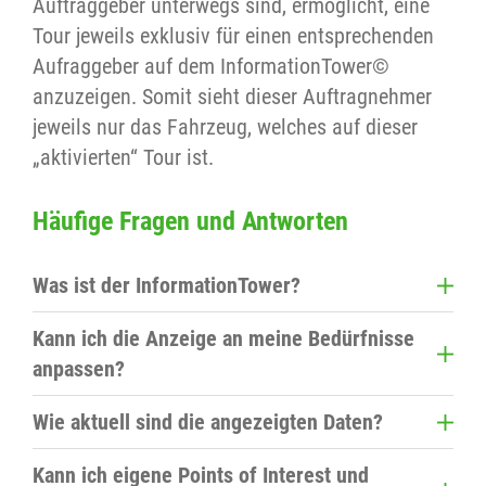
Auftraggeber unterwegs sind, ermöglicht, eine
Tour jeweils exklusiv für einen entsprechenden
Aufraggeber auf dem InformationTower©
anzuzeigen. Somit sieht dieser Auftragnehmer
jeweils nur das Fahrzeug, welches auf dieser
„aktivierten“ Tour ist.
Häufige Fragen und Antworten
Was ist der InformationTower?
Der InformationTower ist die zentrale
Kann ich die Anzeige an meine Bedürfnisse
Dispositionsanzeige und stellt alle relevanten
anpassen?
Fahrzeug- und Auftragsdaten in Echtzeit bereit.
Ja. Sie wählen selbst, welche Daten zuerst
Wie aktuell sind die angezeigten Daten?
angezeigt werden. Eine spezielle Technologie
Die Anzeige aktualisiert sich im Sekundentakt.
sorgt für einen besonders schnellen
Kann ich eigene Points of Interest und