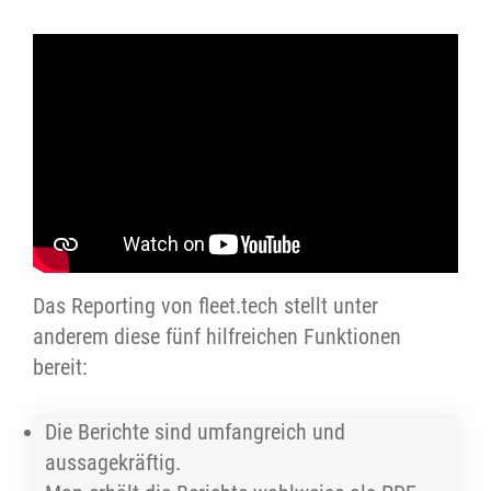
Aussagekräftige Berichte helfen, Schwachstellen
weitergeleitet werden. Sie bleiben im
zu erkennen, den Fahrzeugeinsatz zu optimieren
TelematicRepository abrufbar.
und vorausschauend zu planen.
Das Reporting von fleet.tech stellt unter
anderem diese fünf hilfreichen Funktionen
bereit:
Die Berichte sind umfangreich und
aussagekräftig.