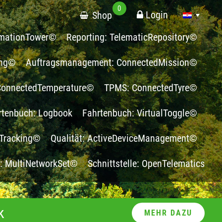
0
Login
Shop
ormationTower©
Reporting: TelematicRepository©
ing©
Auftragsmanagement: ConnectedMission©
 ConnectedTemperature©
TPMS: ConnectedTyre©
rtenbuch: Logbook
Fahrtenbuch: VirtualToggle©
Tracking©
Qualität: ActiveDeviceManagement©
g: MultiNetworkSet©
Schnittstelle: OpenTelematics
k
MEHR DAZU