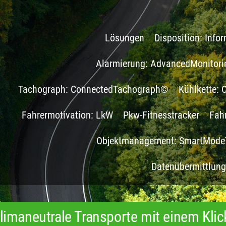
Lösungen
Disposition: Inf
Alarmierung: AdvancedMonitor
Tachograph: ConnectedTachograph©
Kühlkette:
Fahrermotivation: LkW
Pkw-Fitnesstracker
Fah
Objektmanagement: SmartMode
Datenübermittlun
limaneutrale Transporte mit einem Klic