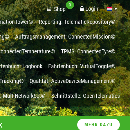
0
Login
Shop
ormationTower©
Reporting: TelematicRepository©
ing©
Auftragsmanagement: ConnectedMission©
 ConnectedTemperature©
TPMS: ConnectedTyre©
rtenbuch: Logbook
Fahrtenbuch: VirtualToggle©
Tracking©
Qualität: ActiveDeviceManagement©
g: MultiNetworkSet©
Schnittstelle: OpenTelematics
k
MEHR DAZU