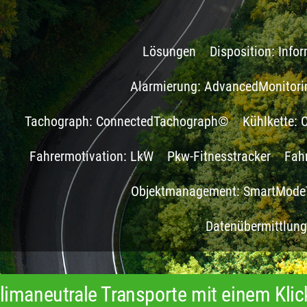
Lösungen
Disposition: Inf
Alarmierung: AdvancedMonitor
Tachograph: ConnectedTachograph©
Kühlkette:
Fahrermotivation: LkW
Pkw-Fitnesstracker
Fah
Objektmanagement: SmartMode
Datenübermittlun
limaneutrale Transporte mit einem Klic