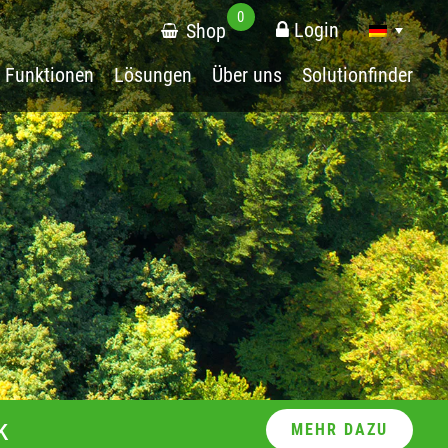
0
Login
Shop
Funktionen
Lösungen
Über uns
Solutionfinder
k
MEHR DAZU