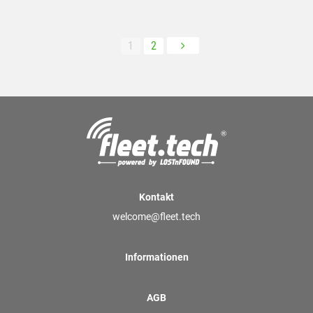
Posts pagination
1
2

Kontakt
welcome@fleet.tech
Informationen
AGB