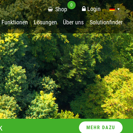
0
Login
Shop
Funktionen
Lösungen
Über uns
Solutionfinder
k
MEHR DAZU