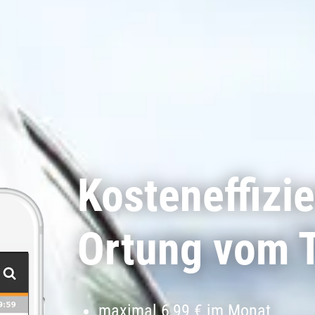
Kosteneffizi
Ortung vom T
maximal
6,99 €
im Monat