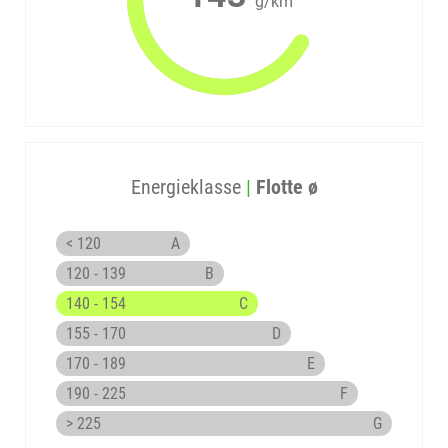
g/km
Energieklasse
|
Flotte ø
< 120
A
120 - 139
B
140 - 154
C
155 - 170
D
170 - 189
E
190 - 225
F
> 225
G