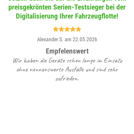
preisgekrönten Serien-Testsieger bei der
Digitalisierung Ihrer Fahrzeugflotte!
Alexander S. am 22.05.2026
Empfelenswert
Wir haben die Geräte schon lange im Einsatz
Di
ohne nennenswerte Ausfälle und sind sehr
h
zufrieden.
ha