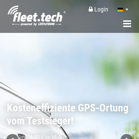
Login
Kosteneffiziente GPS-Ortung
vom Testsieger!
maximal
6,99 €
im Monat