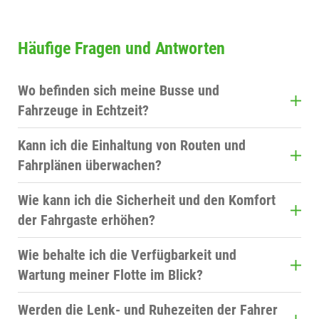
Häufige Fragen und Antworten
Wo befinden sich meine Busse und
Fahrzeuge in Echtzeit?
Über den InformationTower sehen Sie Ihre
Kann ich die Einhaltung von Routen und
gesamte Flotte live auf der Karte, inklusive
Fahrplänen überwachen?
Position und voraussichtlicher Ankunftszeit.
Ja. Mit der Live-Disposition und dem Reporting
Wie kann ich die Sicherheit und den Komfort
prüfen Sie, ob geplante Routen und Zeiten
der Fahrgaste erhöhen?
eingehalten werden, und erkennen Abweichungen
Funktionen zur Auswertung des Fahrverhaltens
frühzeitig.
Wie behalte ich die Verfügbarkeit und
helfen, eine ruhige und sichere Fahrweise zu
Wartung meiner Flotte im Blick?
fördern.
Das Reporting liefert Daten zu Einsatzzeiten und
Werden die Lenk- und Ruhezeiten der Fahrer