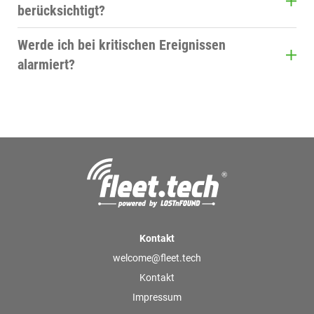
Fahrzeugnutzung für eine vorausschauende
berücksichtigt?
Wartungsplanung und optimale Auslastung.
Bei tachographenpflichtigen Fahrzeugen können
Werde ich bei kritischen Ereignissen
die Daten mit ConnectedTachograph ausgelesen
alarmiert?
und archiviert werden.
Über AdvancedMonitoring lassen sich Alarme für
definierte Ereignisse einrichten, sodass die
Leitstelle schnell reagieren kann.
Kontakt
welcome@fleet.tech
Kontakt
Impressum