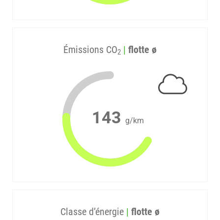
Émissions CO
|
flotte ø
2
143
g/km
Classe d’énergie
|
flotte ø