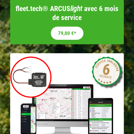
fleet.tech® ARCUS
light
avec 6 mois
de service
79,00
€
*