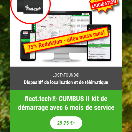
LOSTnFOUND®
Dispositif de localisation et de télématique
fleet.tech® CUMBUS II kit de
démarrage avec 6 mois de service
Le prix initial était : 169,00 €.
Le prix actuel est : 29,75 €.
29,75
€
*