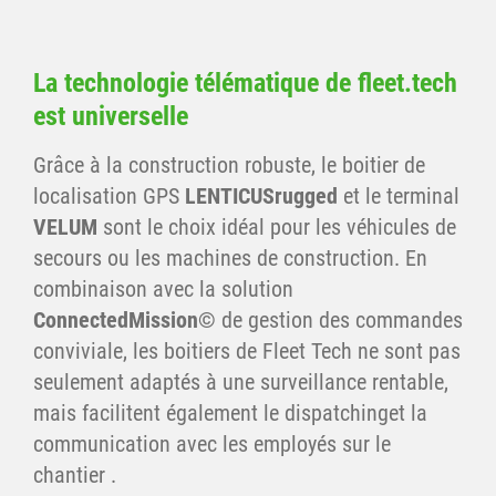
est utilisée
Par conséquent Smart-Ing optimise et
La norme de l’interface est compatible avec
prolonge l’autonomie des batteries
des centaines de systèmes informatiques.
Possibilités de réglage sur mesure sur votre
La technologie télématique de fleet.tech
Sécurité de l’investissement grâce au haut
profil d’utilisation
est universelle
degré de distribution
Réglage et configuration simples
Intégré dans la fonction
Grâce à la construction robuste, le boitier de
AdvancedMonitoring©
localisation GPS
LENTICUSrugged
et le terminal
VELUM
sont le choix idéal pour les véhicules de
secours ou les machines de construction. En
combinaison avec la solution
ConnectedMission©
de gestion des commandes
conviviale, les boitiers de Fleet Tech ne sont pas
seulement adaptés à une surveillance rentable,
mais facilitent également le dispatchinget la
communication avec les employés sur le
chantier .