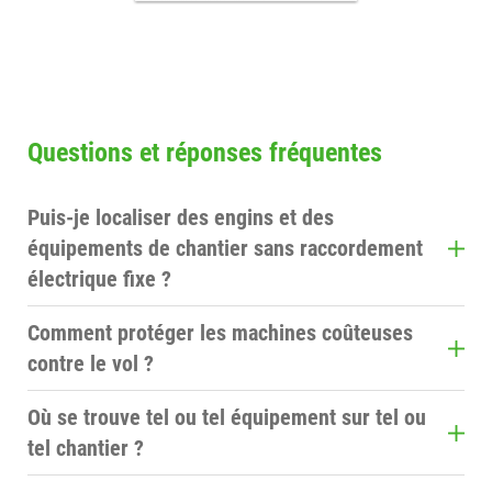
Questions et réponses fréquentes
Puis-je localiser des engins et des
équipements de chantier sans raccordement
électrique fixe ?
Oui. Avec SmartModeTracking, il est possible de
Comment protéger les machines coûteuses
localiser de manière économe en énergie des
contre le vol ?
objets ne disposant pas de leur propre
Grâce à AdvancedMonitoring, vous pouvez
alimentation électrique, tels que des machines,
Où se trouve tel ou tel équipement sur tel ou
configurer des alertes, par exemple en cas de
des conteneurs ou des remorques.
tel chantier ?
mouvement en dehors des heures de travail ou de
Vous pouvez voir vos machines et vos actifs à