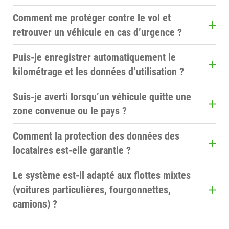
fleet.tech offre des fonctions de contrôle fiables
Comment me protéger contre le vol et
pour les véhicules loués : vous pouvez voir leur
retrouver un véhicule en cas d’urgence ?
position et leur état, et garantir le respect des
Grâce à AdvancedMonitoring, vous pouvez
règles d’utilisation grâce à des alertes.
Puis-je enregistrer automatiquement le
configurer des alarmes antivol et de géorepérage.
kilométrage et les données d’utilisation ?
En cas de sinistre, la localisation facilite la
Oui. Les données d’utilisation et les trajets sont
récupération du véhicule.
Suis-je averti lorsqu’un véhicule quitte une
automatiquement enregistrés et disponibles dans
zone convenue ou le pays ?
les rapports, ce qui simplifie la facturation et la
Le géorepérage permet de définir des zones ; vous
restitution du véhicule.
Comment la protection des données des
recevez une notification dès qu’un véhicule en
locataires est-elle garantie ?
sort.
La solution est conforme au RGPD. Vous pouvez
Le système est-il adapté aux flottes mixtes
adapter l’étendue et la finalité de la collecte de
(voitures particulières, fourgonnettes,
données aux exigences légales et à vos contrats
camions) ?
de location.
Oui. fleet.tech couvre différentes catégories de