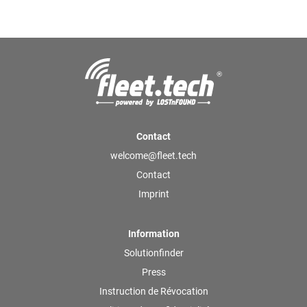
véhicules, des voitures particulières aux
véhicules utilitaires légers, en passant par les
camions et les remorques.
Contact
welcome@fleet.tech
Contact
Imprint
Information
Solutionfinder
Press
Instruction de Révocation