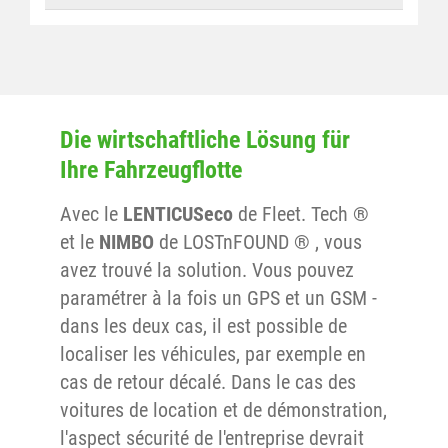
Intégré dans la fonction
envoyées par e-mail.
AdvancedMonitoring©
Les notifications et les alarmes peuvent
Couverture de réseau GSM optimale par une
également être envoyées par SMS.
utilisation de plusieurs fournisseurs d’accès
Les notifications et les alarmes peuvent
Protection des données élevée par l’utilisation
toujours être transmises via des appels
logique de premier plan
automatisés.
Roaming continu sans surcoûts
Die wirtschaftliche Lösung für
De plus, le système dispose d’une interface
Centre d’opérations 24/7 avec une
Ihre Fahrzeugflotte
standardisée qui permet d’envoyer des
surveillance de données active
notifications et des alarmes.
Propre infrastructure de réseau APN
Avec le
LENTICUSeco
de Fleet. Tech ®
(soumissionnaire de réseau enregistré)
et le
NIMBO
de LOSTnFOUND ® , vous
avez trouvé la solution. Vous pouvez
paramétrer à la fois un GPS et un GSM -
dans les deux cas, il est possible de
localiser les véhicules, par exemple en
cas de retour décalé. Dans le cas des
voitures de location et de démonstration,
l'aspect sécurité de l'entreprise devrait