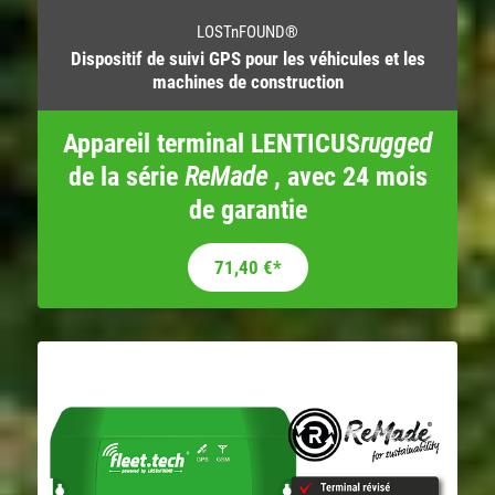
LOSTnFOUND®
Dispositif de suivi GPS pour les véhicules et les
machines de construction
Appareil terminal LENTICUS
rugged
de la série
ReMade
, avec 24 mois
de garantie
Le prix initial était : 119,00 €.
Le prix actuel est : 71,40 €.
71,40
€
*