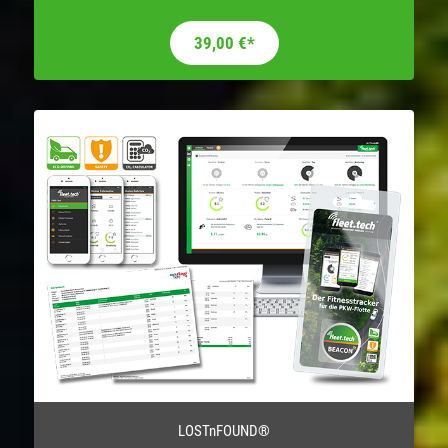
39,00
€
*
LOSTnFOUND®