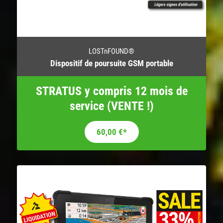
LOSTnFOUND®
Dispositif de poursuite GSM portable
STRATUS y compris 12 mois de
service (VENTE !)
Le prix initial était : 208,20 €.
Le prix actuel est : 60,00 €.
60,00
€
*