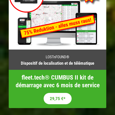
LOSTnFOUND®
Dispositif de localisation et de télématique
fleet.tech® CUMBUS II kit de
démarrage avec 6 mois de service
Le prix initial était : 169,00 €.
Le prix actuel est : 29,75 €.
29,75
€
*