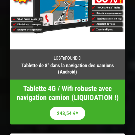
LOSTnFOUND®
Tablette de 8″ dans la navigation des camions
(Android)
Tablette 4G / Wifi robuste avec
navigation camion (LIQUIDATION !)
Le prix initial était : 369,00 €.
Le prix actuel est : 243,54 €.
243,54
€
*