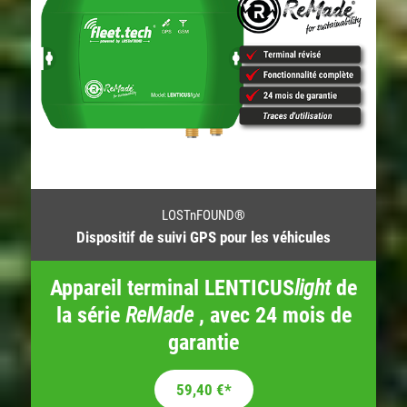
LOSTnFOUND®
Dispositif de suivi GPS pour les véhicules
Appareil terminal LENTICUS
light
de
la série
ReMade
, avec 24 mois de
garantie
Le prix initial était : 99,00 €.
Le prix actuel est : 59,40 €.
59,40
€
*