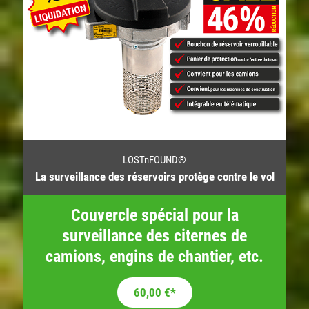
LOSTnFOUND®
La surveillance des réservoirs protège contre le vol
Couvercle spécial pour la
surveillance des citernes de
camions, engins de chantier, etc.
Le prix initial était : 158,33 €.
Le prix actuel est : 60,00 €.
60,00
€
*