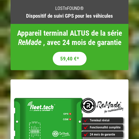
LOSTnFOUND®
Dispositif de suivi GPS pour les véhicules
Appareil terminal ALTUS de la série
ReMade
, avec 24 mois de garantie
Le prix initial était : 99,00 €.
Le prix actuel est : 59,40 €.
59,40
€
*