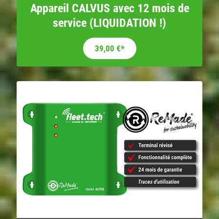
Appareil CALVUS avec 12 mois de
service (LIQUIDATION !)
Le prix initial était : 184,25 €.
Le prix actuel est : 39,00 €.
39,00
€
*