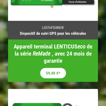
LOSTnFOUND®
Dispositif de suivi GPS pour les véhicules
Appareil terminal LENTICUS
eco
de
la série
ReMade
, avec 24 mois de
garantie
Le prix initial était : 99,00 €.
Le prix actuel est : 59,40 €.
59,40
€
*