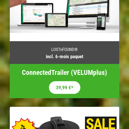
LOSTnFOUND®
incl. 6-mois paquet
ConnectedTrailer (VELUMplus)
39,99
€
*