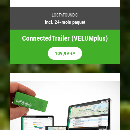
LOSTnFOUND®
incl. 24-mois paquet
ConnectedTrailer (VELUMplus)
109,99
€
*
-19%