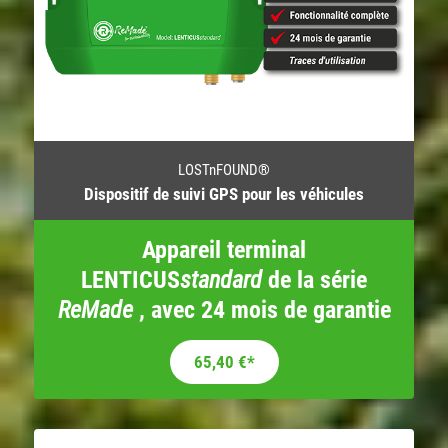
LOSTnFOUND®
Dispositif de suivi GPS pour les véhicules
Appareil terminal
LENTICUS
standard
de la série
ReMade
, avec 24 mois de garantie
Le prix initial était : 109,00 €.
Le prix actuel est : 65,40 €.
65,40
€
*