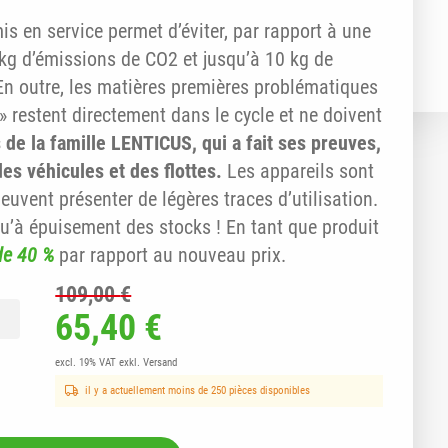
s en service permet d’éviter, par rapport à une
 kg d’émissions de CO2 et jusqu’à 10 kg de
En outre, les matières premières problématiques
 » restent directement dans le cycle et ne doivent
 de la famille LENTICUS, qui a fait ses preuves,
es véhicules et des flottes.
Les appareils sont
peuvent présenter de légères traces d’utilisation.
qu’à épuisement des stocks ! En tant que produit
de 40 %
par rapport au nouveau prix.
109,00
€
é de Appareil terminal LENTICUSpro de la série ReMade,
Le prix initial était : 109,00
Le prix actuel est : 
65,40
€
excl. 19% VAT
exkl. Versand
il y a actuellement moins de 250 pièces disponibles