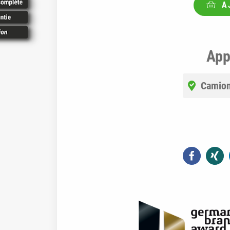
A
App
Camio