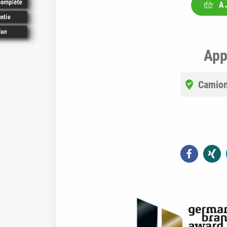
A
App
Camio