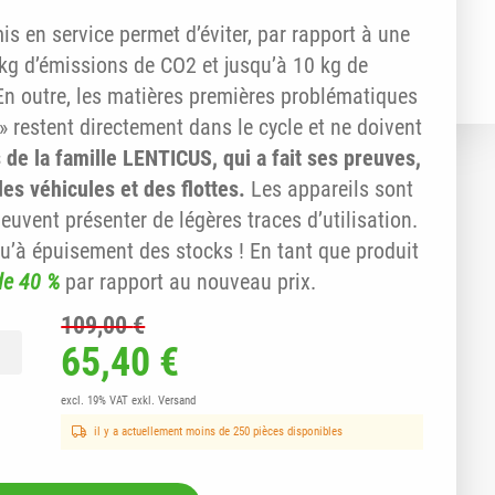
s en service permet d’éviter, par rapport à une
 kg d’émissions de CO2 et jusqu’à 10 kg de
En outre, les matières premières problématiques
 » restent directement dans le cycle et ne doivent
 de la famille LENTICUS, qui a fait ses preuves,
es véhicules et des flottes.
Les appareils sont
peuvent présenter de légères traces d’utilisation.
qu’à épuisement des stocks ! En tant que produit
de 40 %
par rapport au nouveau prix.
109,00
€
é de Appareil terminal LENTICUSstandard de la série Re
Le prix initial était : 109,00
Le prix actuel est : 
65,40
€
excl. 19% VAT
exkl. Versand
il y a actuellement moins de 250 pièces disponibles