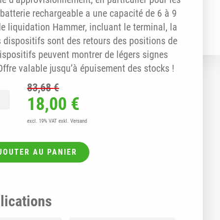
batterie rechargeable a une capacité de 6 à 9
 liquidation Hammer, incluant le terminal, la
 dispositifs sont des retours des positions de
ispositifs peuvent montrer de légers signes
 Offre valable jusqu’à épuisement des stocks !
83,68
€
é de NIMBO incl. 12 mois de service (LIQUIDATION !)
Le prix initial était : 83,68 €
Le prix actuel est : 
18,00
€
excl. 19% VAT
exkl. Versand
JOUTER AU PANIER
lications