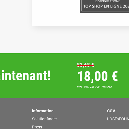
83,68
€
ntenant!
Le prix in
Le
18,00
€
excl. 19% VAT
exkl. Versand
Information
CGV
Solutionfinder
LOSTnFOUN
Press